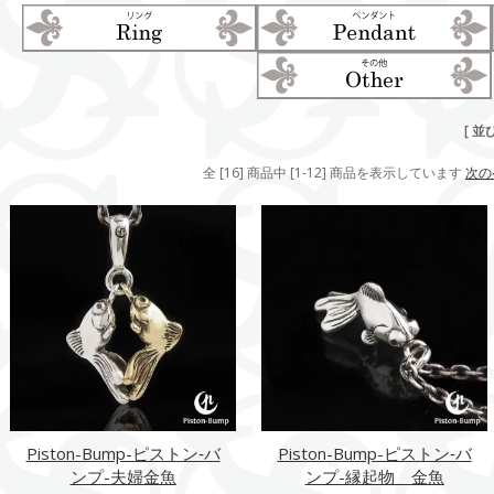
[ 並
全 [16] 商品中 [1-12] 商品を表示しています
次の
Piston-Bump-ピストン‐バ
Piston-Bump-ピストン‐バ
ンプ-夫婦金魚
ンプ-縁起物 金魚