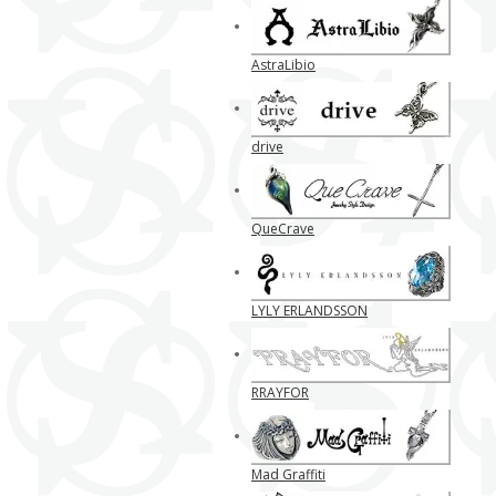
AstraLibio
drive
QueCrave
LYLY ERLANDSSON
RRAYFOR
Mad Graffiti