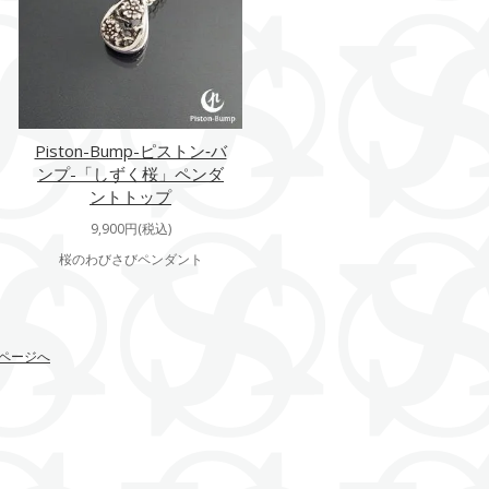
Piston-Bump-ピストン‐バ
ンプ-「しずく桜」ペンダ
ントトップ
9,900円(税込)
桜のわびさびペンダント
ページへ