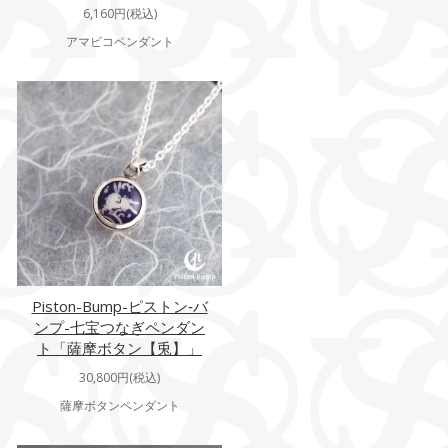
6,160円(税込)
アマビコペンダント
Piston-Bump-ピストン‐バ
ンプ-七宝つなぎペンダン
ト「薩摩ボタン【兎】」
30,800円(税込)
薩摩ボタンペンダント