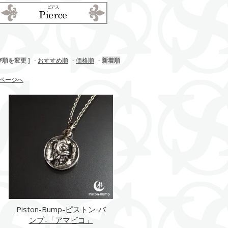
び順を変更 ]
-
おすすめ順
-
価格順
-
新着順
ページへ
Piston-Bump-ピストン‐バ
ンプ-「アマビコ」