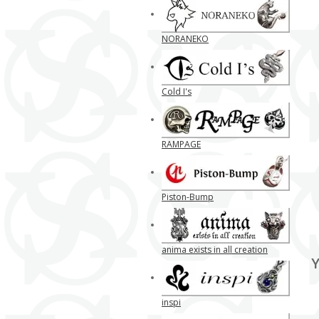
NORANEKO
Cold I's
RAMPAGE
Piston-Bump
anima exists in all creation
Y
inspi