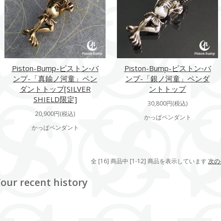
Piston-Bump-ピストン‐バ
Piston-Bump-ピストン‐バ
ンプ-「真鍮ノ河童」ペン
ンプ-「銀ノ河童」ペンダ
ダントトップ[SILVER
ントトップ
SHIELD限定]
30,800円(税込)
20,900円(税込)
かっぱペンダント
かっぱペンダント
全 [16] 商品中 [1-12] 商品を表示しています
次の
our recent history