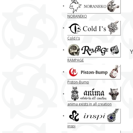
NORANEKO
Cold I's
Y
RAMPAGE
Piston-Bump
anima exists in all creation
inspi