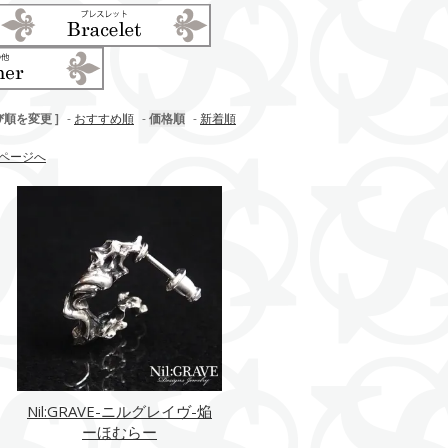
び順を変更 ]
-
おすすめ順
-
価格順
-
新着順
ページへ
Nil:GRAVE-ニルグレイヴ-焔
ーほむらー