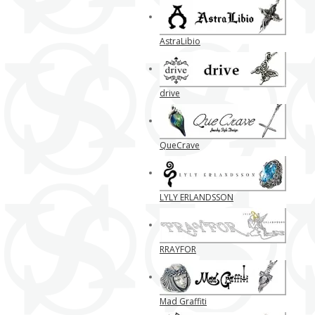
AstraLibio
drive
QueCrave
LYLY ERLANDSSON
RRAYFOR
Mad Graffiti