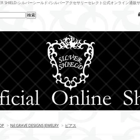
LVER SHIELD-シルバーシールド-/シルバーアクセサリーセレクト公式オンライン通販
OP
>
Nil:GRAVE DESIGNS JEWELRY
>
ピアス