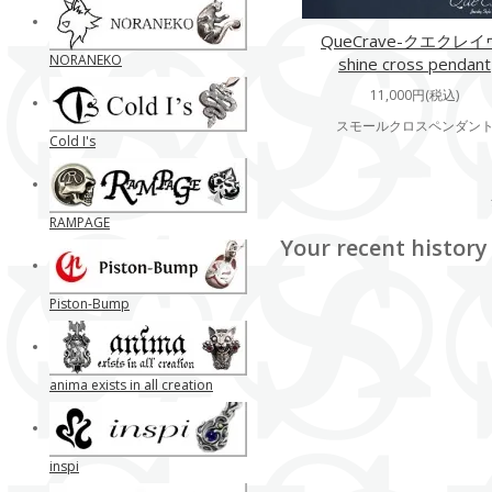
QueCrave-クエクレイ
NORANEKO
shine cross pendant
11,000円(税込)
スモールクロスペンダン
Cold I's
RAMPAGE
Your recent history
Piston-Bump
anima exists in all creation
inspi