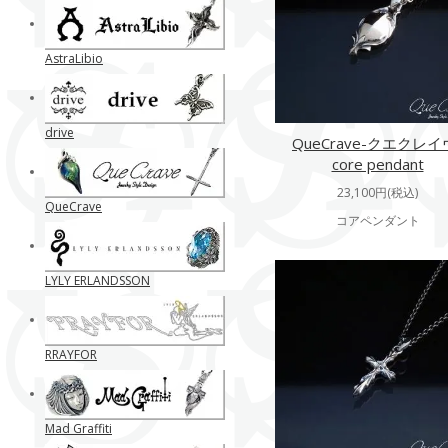
AstraLibio
drive
QueCrave-クエクレイ
core pendant
23,100円(税込)
QueCrave
コアペンダント
LYLY ERLANDSSON
RRAYFOR
Mad Graffiti