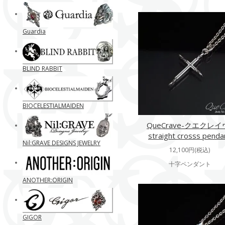
Guardia
BLIND RABBIT
BIOCELESTIALMAIDEN
QueCrave-クエクレイ
straight crosss penda
Nil:GRAVE DESIGNS JEWELRY
12,100円(税込)
十字ペンダント
ANOTHER:ORIGIN
GIGOR