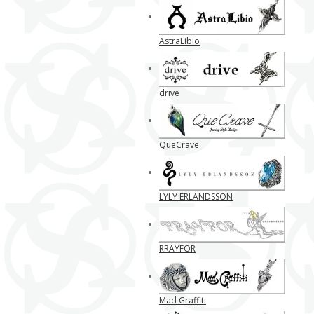
AstraLibio
drive
QueCrave
LYLY ERLANDSSON
RRAYFOR
Mad Graffiti