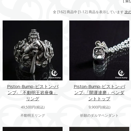
[ 並
全 [162] 商品中 [1-12] 商品を表示しています
次
Piston-Bump-ピストン‐バ
Piston-Bump-ピストン‐バ
ンプ-「不動明王岩座像」
ンプ-「開運達磨」ペンダ
リング
ントトップ
49,500円(税込)
9,900円(税込)
不動明王リング
祈願のダルマペンダント