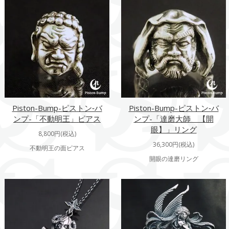
Piston-Bump-ピストン‐バ
Piston-Bump-ピストン‐バ
ンプ-「不動明王」ピアス
ンプ-「達磨大師 【開
眼】」リング
8,800円(税込)
36,300円(税込)
不動明王の面ピアス
開眼の達磨リング