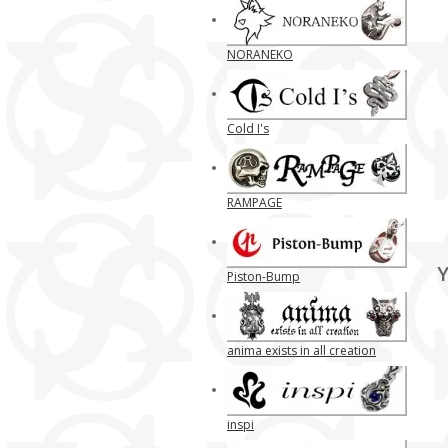
NORANEKO
Cold I's
RAMPAGE
Y
Piston-Bump
anima exists in all creation
inspi