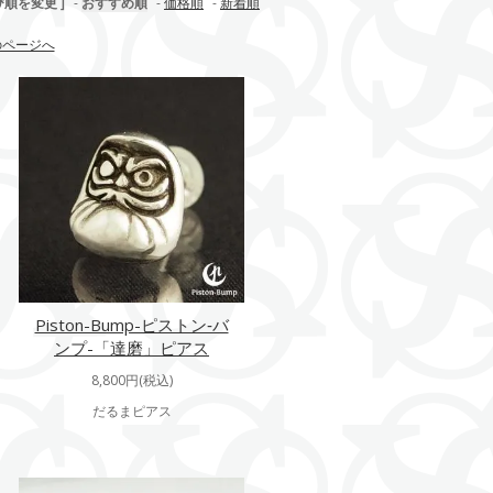
び順を変更 ]
-
おすすめ順
-
価格順
-
新着順
のページへ
Piston-Bump-ピストン‐バ
ンプ-「達磨」ピアス
8,800円(税込)
だるまピアス