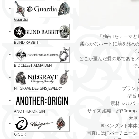
Guardia
｢独占｣をテーマ
BLIND RABBIT
柔らかなハートに荊を絡めた
て
どこか歪んだ愛の形である
BIOCELESTIALMAIDEN
で
ブランド M
Nil:GRAVE DESIGNS JEWELRY
型番 M
素材 シルバー
サイズ 縦幅：約30mm(バ
ANOTHER:ORIGIN
大厚
※ペンダント本体
写真には[
Tバーチェーン 10
GIGOR