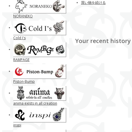
買い物を続ける
NORANEKO
Cold I's
Your recent history
RAMPAGE
Piston-Bump
anima exists in all creation
inspi