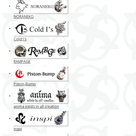
NORANEKO
Cold I's
RAMPAGE
Piston-Bump
anima exists in all creation
inspi