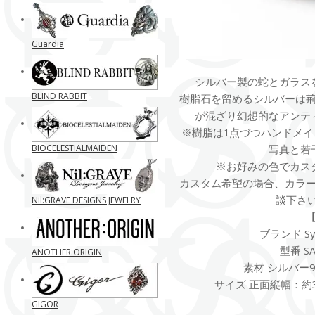
Guardia
シルバー製の蛇とガラス
BLIND RABBIT
樹脂石を留めるシルバーは
が混ざり幻想的なアンテ
※樹脂は1点づつハンドメ
BIOCELESTIALMAIDEN
写真と若
※お好みの色でカス
カスタム希望の場合、カラ
談下さい。
Nil:GRAVE DESIGNS JEWELRY
ブランド Sym
型番 SA
ANOTHER:ORIGIN
素材 シルバー
サイズ 正面縦幅：約3
GIGOR