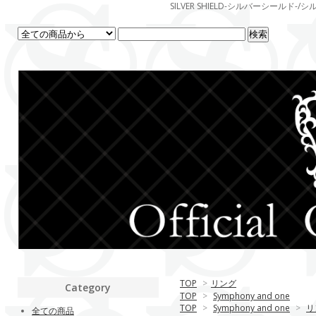
SILVER SHIELD-シルバーシー
TOP
>
リング
Category
TOP
>
Symphony and one
TOP
>
Symphony and one
>
リ
全ての商品