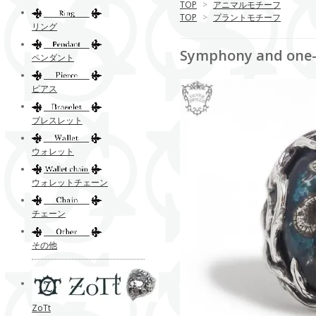
TOP
>
アニマルモチーフ
TOP
>
プラントモチーフ
リング
Symphony and o
ペンダント
ピアス
ブレスレット
ウォレット
ウォレットチェーン
チェーン
その他
ZoTt