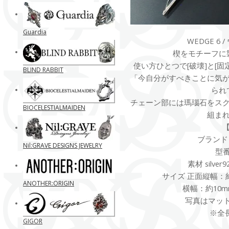
Guardia
WEDGE 6
楔をモチーフに
使い方ひとつで[破壊]と[
BLIND RABBIT
「今自分がすべきことに気
られ
チェーン部には瑪瑙石をス
BIOCELESTIALMAIDEN
組ま
ブランド K
Nil:GRAVE DESIGNS JEWELRY
型番 
素材 silv
サイズ 正面縦幅：約
ANOTHER:ORIGIN
横幅：約10m
写真はマット
※全長
GIGOR