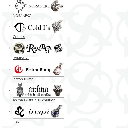
NORANEKO
Cold I's
RAMPAGE
Piston-Bump
anima exists in all creation
inspi