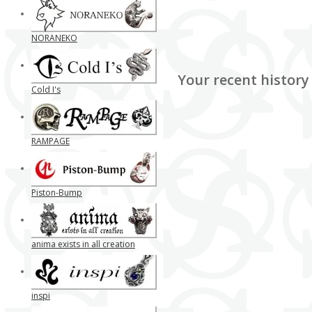
NORANEKO
Your recent history
Cold I's
RAMPAGE
Piston-Bump
anima exists in all creation
inspi