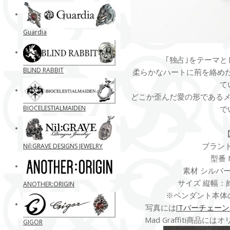
Guardia
｢独占｣をテーマ
BLIND RABBIT
柔らかなハートに荊を絡めた
て
どこか歪んだ愛の形である
BIOCELESTIALMAIDEN
で
ブランド M
Nil:GRAVE DESIGNS JEWELRY
型番 M
素材 シルバー
サイズ 縦幅：約1
ANOTHER:ORIGIN
※ペンダント本体
写真には[
Tバーチェーン 8
Mad Graffiti商品
GIGOR