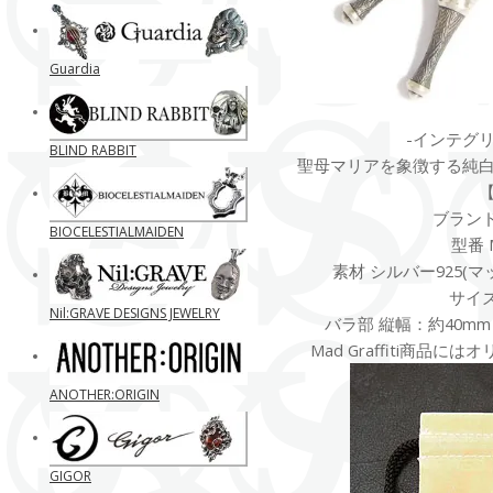
Guardia
-インテグ
BLIND RABBIT
聖母マリアを象徴する純
ブランド M
BIOCELESTIALMAIDEN
型番 M
素材 シルバー925(
サイズ 
Nil:GRAVE DESIGNS JEWELRY
バラ部 縦幅：約40mm
Mad Graffiti商品
ANOTHER:ORIGIN
GIGOR