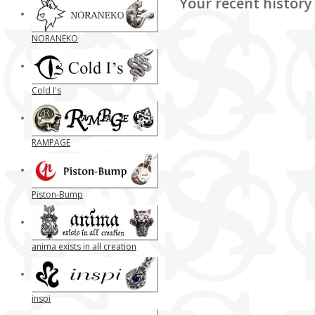
Your recent history
NORANEKO
Cold I's
RAMPAGE
Piston-Bump
anima exists in all creation
inspi