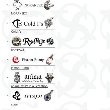
NORANEKO
Cold I's
RAMPAGE
Piston-Bump
anima exists in all creation
inspi