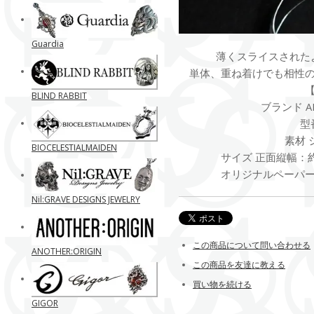
Guardia
薄くスライスされた
単体、重ね着けでも相性
BLIND RABBIT
ブランド AN
型番
素材 
BIOCELESTIALMAIDEN
サイズ 正面縦幅：約
オリジナルペーパ
Nil:GRAVE DESIGNS JEWELRY
この商品について問い合わせる
ANOTHER:ORIGIN
この商品を友達に教える
買い物を続ける
GIGOR