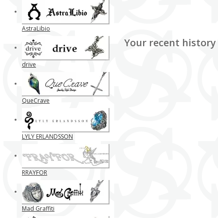
AstraLibio
Your recent history
drive
QueCrave
LYLY ERLANDSSON
RRAYFOR
Mad Graffiti