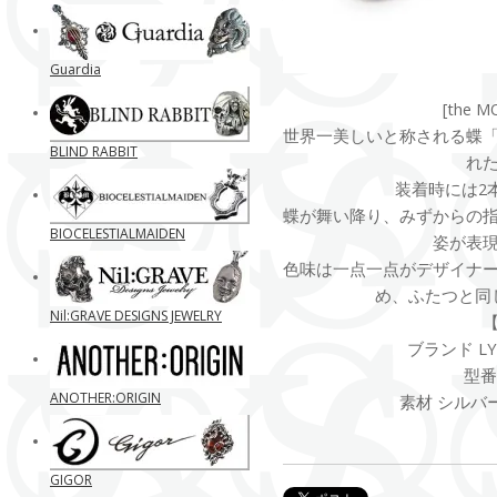
Guardia
[the M
世界一美しいと称される蝶
BLIND RABBIT
れ
装着時には2
蝶が舞い降り、みずからの
BIOCELESTIALMAIDEN
姿が表
色味は一点一点がデザイナ
め、ふたつと同
Nil:GRAVE DESIGNS JEWELRY
ブランド LYL
型番 
ANOTHER:ORIGIN
素材 シルバー92
GIGOR