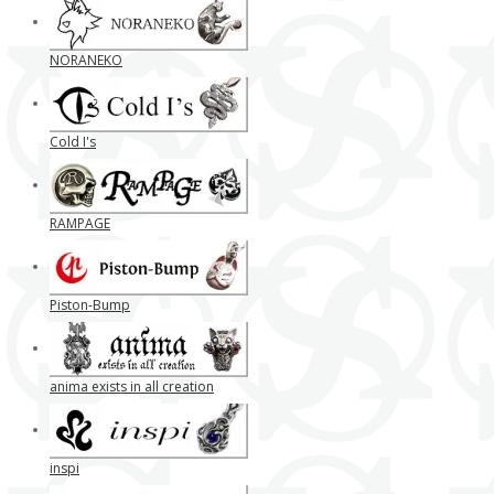
NORANEKO
Cold I's
RAMPAGE
Piston-Bump
anima exists in all creation
inspi