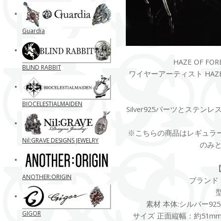
Guardia
HAZE OF FOR
BLIND RABBIT
ワイヤーアーティスト HAZE
BIOCELESTIALMAIDEN
Silver925パーツとステ
※こちらの商品はレギュラ
Nil:GRAVE DESIGNS JEWELRY
のみ
ANOTHER:ORIGIN
ブランド B
素材 本体:シルバー92
GIGOR
サイズ 正面縦幅：約51mm