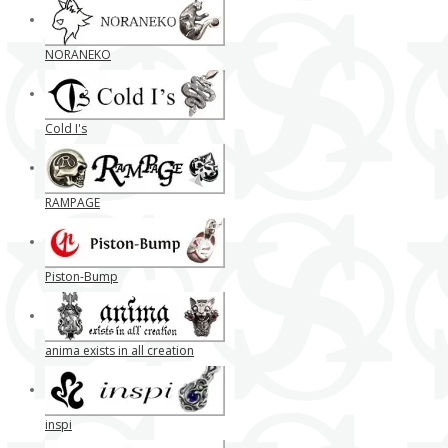
NORANEKO
Cold I's
RAMPAGE
Piston-Bump
anima exists in all creation
inspi