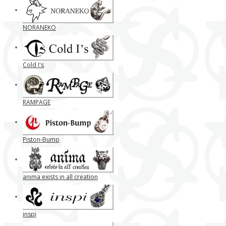
NORANEKO
Cold I's
RAMPAGE
Piston-Bump
anima exists in all creation
inspi