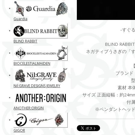
Guardia
-すぐる君
BLIND RABBIT
BLIND RA
ネガティブうさぎの「
BIOCELESTIALMAIDEN
ブランド B
型
Nil:GRAVE DESIGNS JEWELRY
素材 本体
サイズ 正面縦幅：約24mm
付
ANOTHER:ORIGIN
※ペンダントヘッ
GIGOR