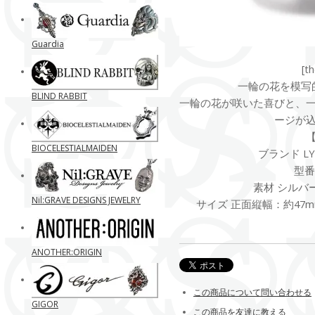
Guardia
[t
一輪の花を模写
BLIND RABBIT
一輪の花が咲いた喜びと、
ージが
BIOCELESTIALMAIDEN
ブランド LYL
型番 
素材 シルバー92
Nil:GRAVE DESIGNS JEWELRY
サイズ 正面縦幅：約47m
ANOTHER:ORIGIN
この商品について問い合わせる
GIGOR
この商品を友達に教える