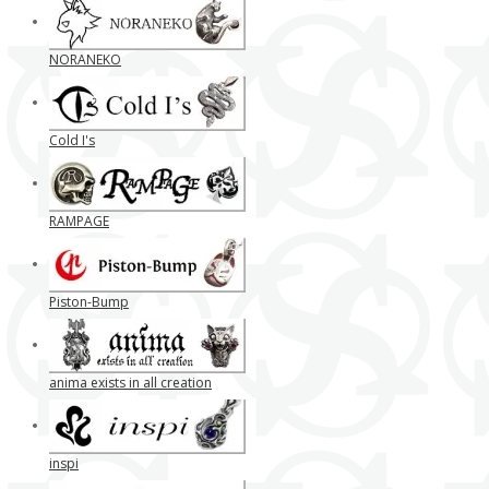
NORANEKO
Cold I's
RAMPAGE
Piston-Bump
anima exists in all creation
inspi