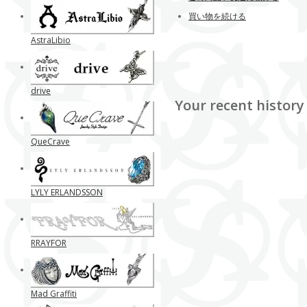
買い物を続ける
AstraLibio
drive
Your recent history
QueCrave
LYLY ERLANDSSON
RRAYFOR
Mad Graffiti