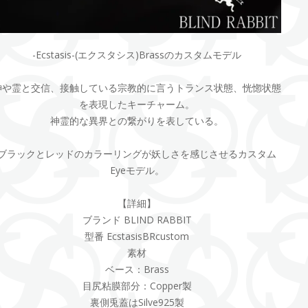
-Ecstasis-(エクスタシス)Brassのカスタムモデル
神や霊と交信、接触している宗教的に言うトランス状態、恍惚状態
を表現したキーチャーム。
神霊的な異界との繋がりを表している。
ブラックとレッドのカラーリングが妖しさを感じさせるカスタム
Eyeモデル。
【詳細】
ブランド BLIND RABBIT
型番 EcstasisBRcustom
素材
ベース：Brass
目尻粘膜部分：Copper製
裏側兎蓋はSilve925製