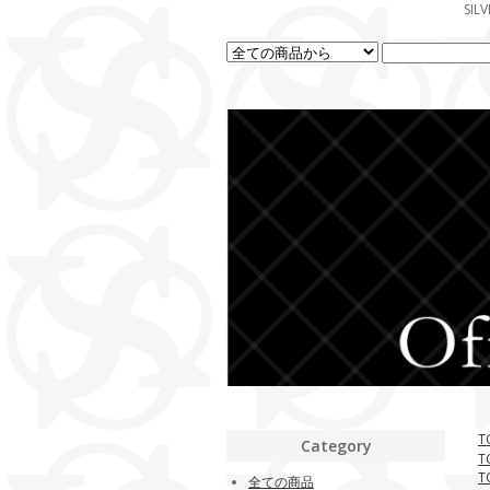
SI
T
Category
T
T
全ての商品