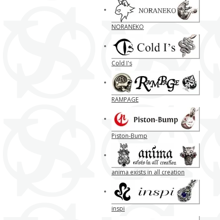
NORANEKO
Cold I's
RAMPAGE
Piston-Bump
anima exists in all creation
inspi