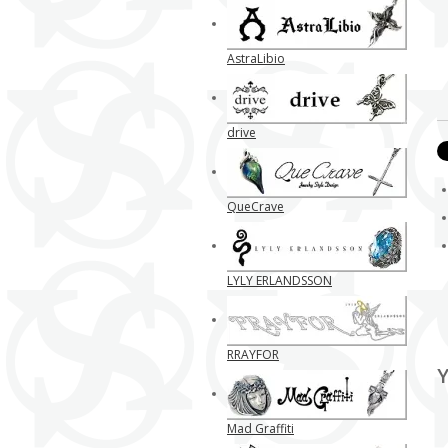
AstraLibio
drive
QueCrave
LYLY ERLANDSSON
RRAYFOR
Y
Mad Graffiti