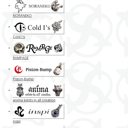
NORANEKO
Cold I's
RAMPAGE
Piston-Bump
anima exists in all creation
inspi