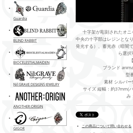
Guardia
十字架が彫刻されたオニ
中央の十字部はレジンとな
BLIND RABBIT
発光する）、蓄光赤（暗闇
ら選択
BIOCELESTIALMAIDEN
ブランド anima exi
型番
素材 シルバー9
Nil:GRAVE DESIGNS JEWELRY
サイズ 縦幅：約37mm(バ
み
ANOTHER:ORIGIN
この商品について問い合わせる
GIGOR