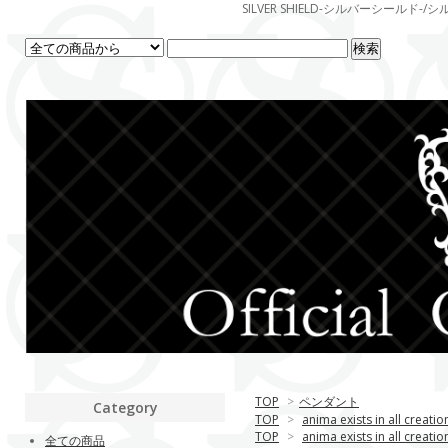
SILVER SHIELD-シルバーシー
TOP
>
ペンダント
Category
TOP
>
anima exists in all creatio
TOP
>
anima exists in all creatio
全ての商品