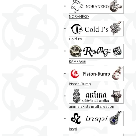
NORANEKO
Cold I's
RAMPAGE
Piston-Bump
anima exists in all creation
inspi