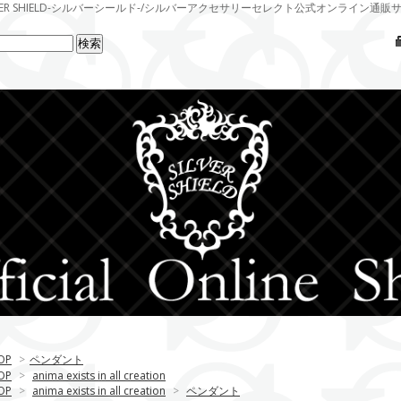
LVER SHIELD-シルバーシールド-/シルバーアクセサリーセレクト公式オンライン通販
OP
>
ペンダント
OP
>
anima exists in all creation
OP
>
anima exists in all creation
>
ペンダント