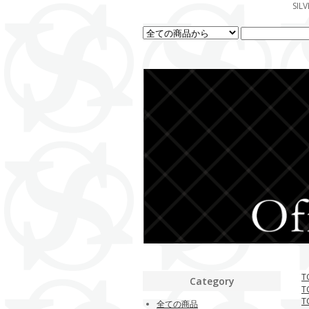
SI
T
Category
T
T
全ての商品