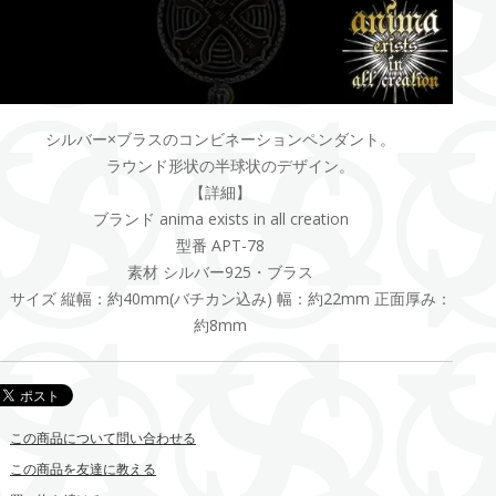
シルバー×ブラスのコンビネーションペンダント。
ラウンド形状の半球状のデザイン。
【詳細】
ブランド anima exists in all creation
型番 APT-78
素材 シルバー925・ブラス
サイズ 縦幅：約40mm(バチカン込み) 幅：約22mm 正面厚み：
約8mm
この商品について問い合わせる
この商品を友達に教える