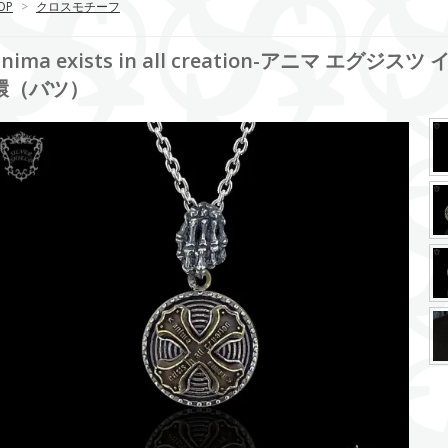
OP
>
クロスモチーフ
anima exists in all creation-アニマ エグ
環（バツ）