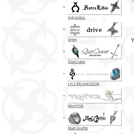
AstraLibio
Y
drive
QueCrave
LYLY ERLANDSSON
RRAYFOR
Mad Graffiti