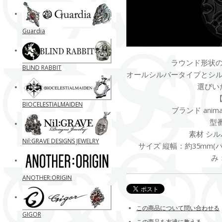
Guardia
ラウンド形状
BLIND RABBIT
オールシルバータイプとシ
選びい
BIOCELESTIALMAIDEN
ブランド anima exi
型番
素材 シル
Nil:GRAVE DESIGNS JEWELRY
サイズ 縦幅：約35mm(バ
み
ANOTHER:ORIGIN
この商品について問い合わせる
GIGOR
この商品を友達に教える