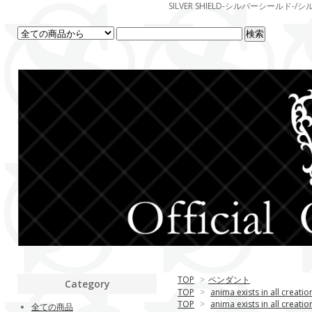
SILVER SHIELD-シルバーシー
TOP
>
ペンダント
Category
TOP
>
anima exists in all creatio
TOP
>
anima exists in all creatio
全ての商品