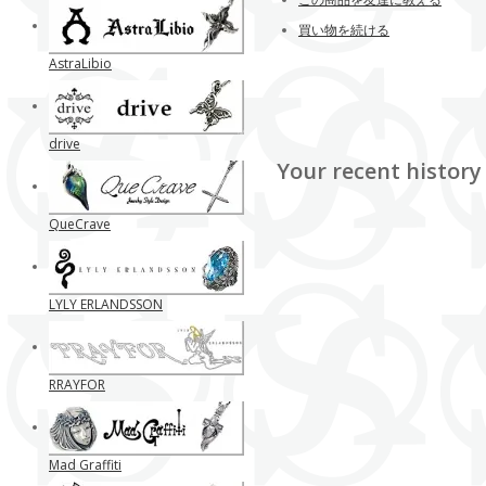
買い物を続ける
AstraLibio
drive
Your recent history
QueCrave
LYLY ERLANDSSON
RRAYFOR
Mad Graffiti