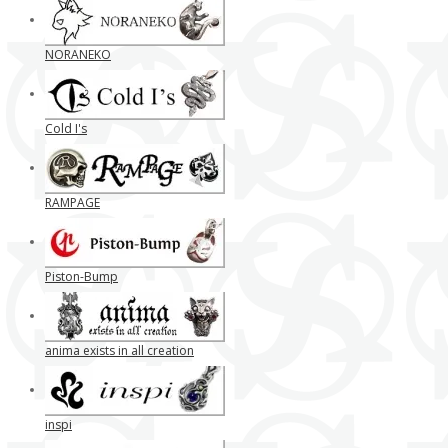
NORANEKO
Cold I's
RAMPAGE
Piston-Bump
anima exists in all creation
inspi