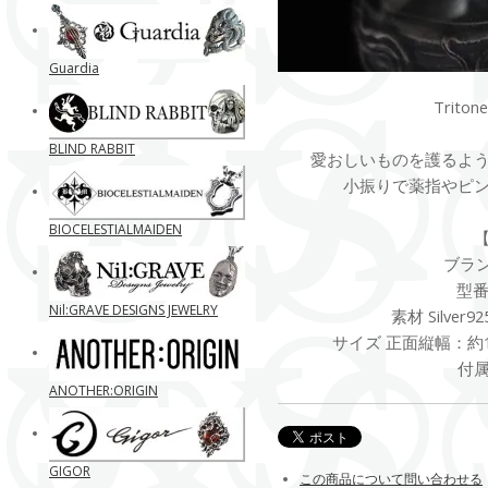
Guardia
Trito
BLIND RABBIT
愛おしいものを護るよ
小振りで薬指やピ
BIOCELESTIALMAIDEN
ブランド
型番 
Nil:GRAVE DESIGNS JEWELRY
素材 Silve
サイズ 正面縦幅：約1
付
ANOTHER:ORIGIN
GIGOR
この商品について問い合わせる