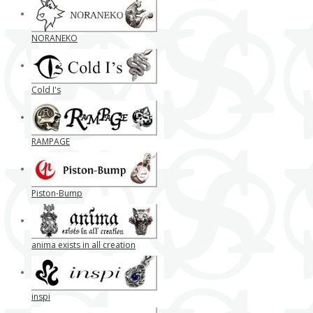
NORANEKO
Cold I's
RAMPAGE
Piston-Bump
anima exists in all creation
inspi