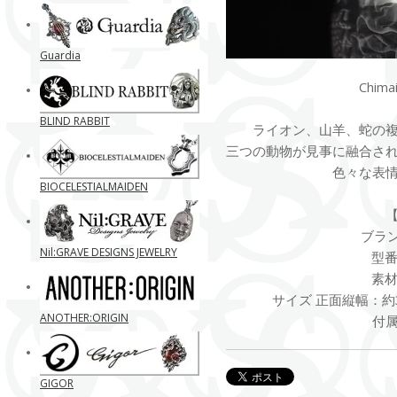
Guardia
Chim
BLIND RABBIT
ライオン、山羊、蛇の
三つの動物が見事に融合さ
色々な表
BIOCELESTIALMAIDEN
ブランド
Nil:GRAVE DESIGNS JEWELRY
型番 
素材 
サイズ 正面縦幅：約3
ANOTHER:ORIGIN
付
GIGOR