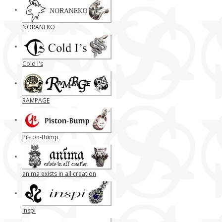
NORANEKO
Cold I's
RAMPAGE
Piston-Bump
anima exists in all creation
inspi