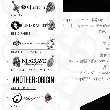
Guardia
inspi：モチーフに固執せ
リット」をテーマに感覚的
して表現
BLIND RABBIT
ブラン
型
BIOCELESTIALMAIDEN
素材 
サイズ 縦幅：約61mm(バ
厚：
Nil:GRAVE DESIGNS JEWELRY
※ペンダント本体
inspi商品にはオ
ANOTHER:ORIGIN
GIGOR