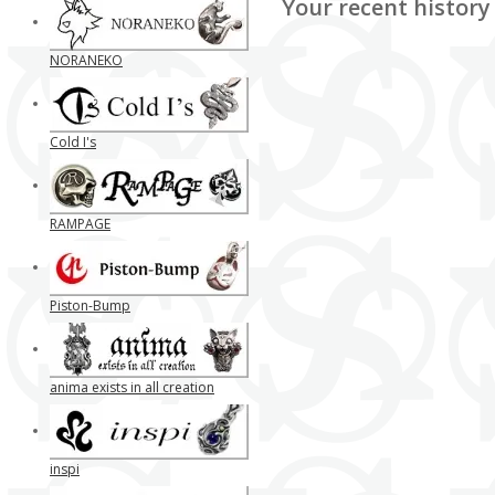
Your recent history
NORANEKO
Cold I's
RAMPAGE
Piston-Bump
anima exists in all creation
inspi