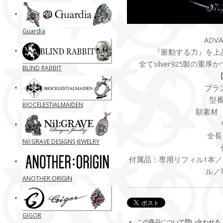
Guardia
ADVA
『脈動する力』を上
全てsilver925製の
BLIND RABBIT
ブラン
型番 
BIOCELESTIALMAIDEN
額素材 
全長
Nil:GRAVE DESIGNS JEWELRY
付属品：専用リフィル1本
ル／
ANOTHER:ORIGIN
GIGOR
この商品について問い合わせる