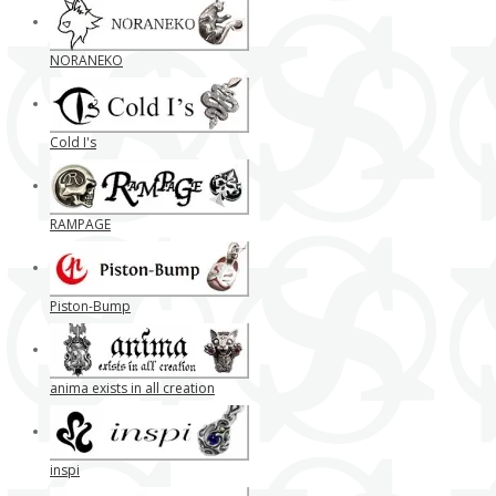
NORANEKO
Cold I's
RAMPAGE
Piston-Bump
anima exists in all creation
inspi