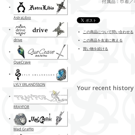
付属品：巾着／
AstraLibio
この商品について問い合わせる
drive
この商品を友達に教える
買い物を続ける
QueCrave
LYLY ERLANDSSON
Your recent history
RRAYFOR
Mad Graffiti