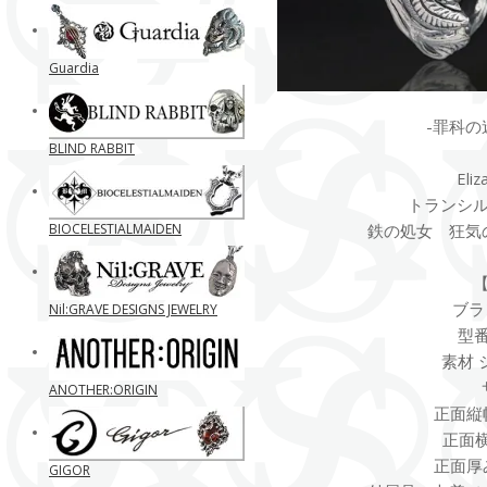
Guardia
-罪科の
BLIND RABBIT
El
トランシ
BIOCELESTIALMAIDEN
鉄の処女 狂気
ブラ
Nil:GRAVE DESIGNS JEWELRY
型番 
素材 
ANOTHER:ORIGIN
正面縦
正面横
正面厚
GIGOR