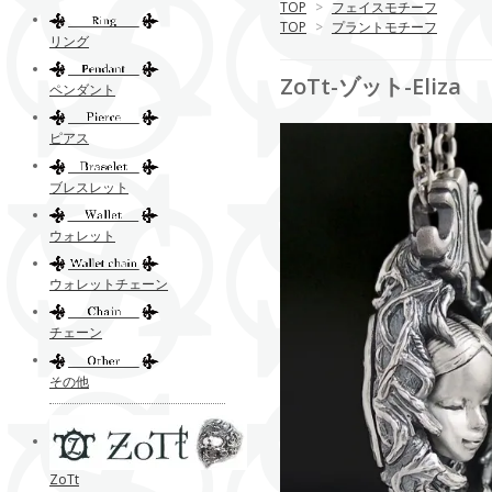
TOP
>
フェイスモチーフ
TOP
>
プラントモチーフ
リング
ZoTt-ゾット-Eliza
ペンダント
ピアス
ブレスレット
ウォレット
ウォレットチェーン
チェーン
その他
ZoTt