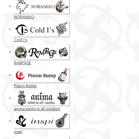
NORANEKO
Cold I's
RAMPAGE
Piston-Bump
anima exists in all creation
inspi