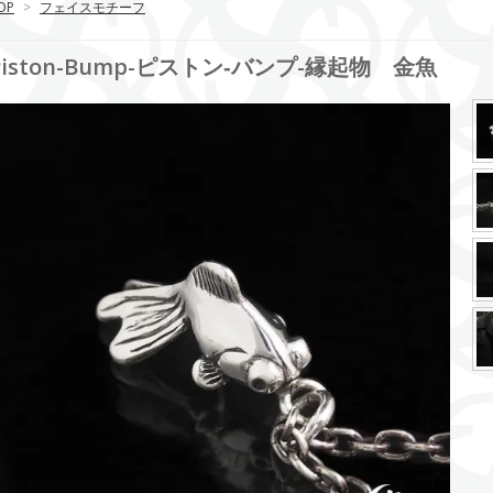
OP
>
フェイスモチーフ
Piston-Bump-ピストン‐バンプ-縁起物 金魚