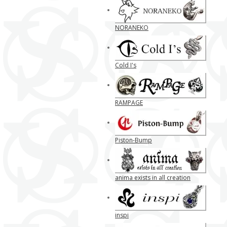
NORANEKO
Cold I's
RAMPAGE
Piston-Bump
anima exists in all creation
inspi