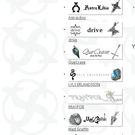
AstraLibio
drive
Y
QueCrave
LYLY ERLANDSSON
RRAYFOR
Mad Graffiti