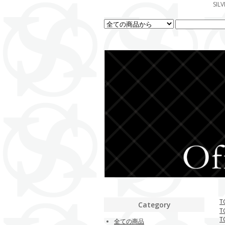
SI
T
Category
T
T
全ての商品