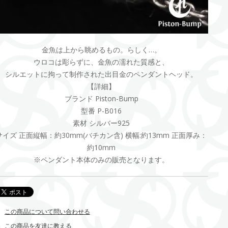
金魚は上から眺めるもの。らしく…。
ウロコは彫らずに、金魚の濡れた質感と、
シルエットに拘って制作された出目金のペンダントヘッド。
【詳細】
ブランド Piston-Bump
型番 P-B016
素材 シルバー925
サイズ 正面縦幅：約30mm(バチカン含) 横幅:約13mm 正面厚み：
約10mm
※ペンダント本体のみの販売となります。
この商品について問い合わせる
この商品を友達に教える