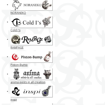
NORANEKO
Cold I's
RAMPAGE
Piston-Bump
anima exists in all creation
inspi