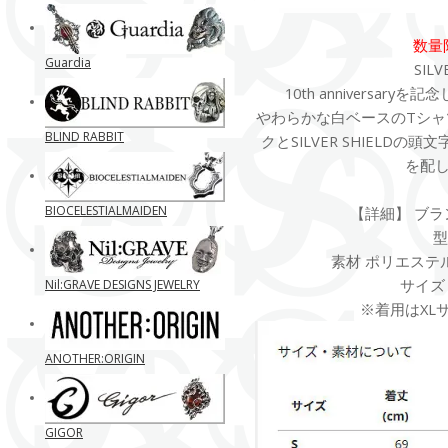
数量
Guardia
SILV
10th anniversa
やわらかな白ベースのTシャ
BLIND RABBIT
クとSILVER SHIELDの頭
を配
BIOCELESTIALMAIDEN
【詳細】 ブランド
型
素材 ポリエステル
サイズ S
Nil:GRAVE DESIGNS JEWELRY
※着用はXL
ANOTHER:ORIGIN
GIGOR