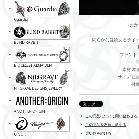
Guardia
-たかし
朗らかな愛嬌あるライ
BLIND RABBIT
ブランド B
型
BIOCELESTIALMAIDEN
素材 本
サイズ 正
付
Nil:GRAVE DESIGNS JEWELRY
ANOTHER:ORIGIN
この商品について問い合わせる
この商品を友達に教える
買い物を続ける
GIGOR