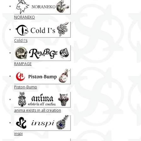
NORANEKO
Cold I's
RAMPAGE
Piston-Bump
anima exists in all creation
inspi