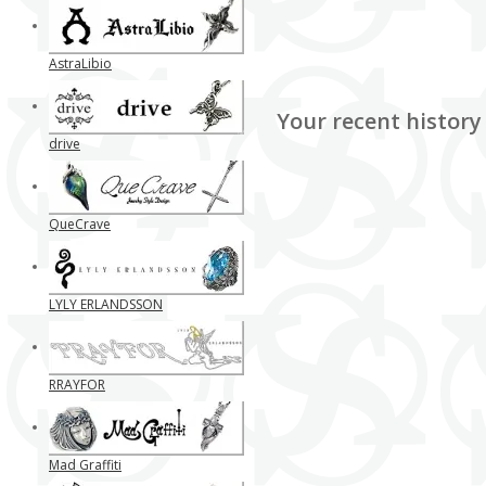
AstraLibio
Your recent history
drive
QueCrave
LYLY ERLANDSSON
RRAYFOR
Mad Graffiti