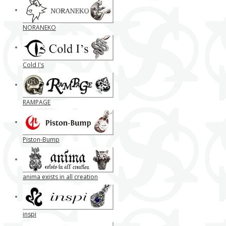
NORANEKO
Cold I's
RAMPAGE
Piston-Bump
anima exists in all creation
inspi