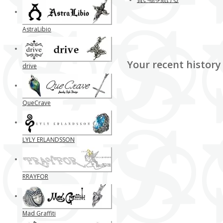
AstraLibio
Your recent history
drive
QueCrave
LYLY ERLANDSSON
RRAYFOR
Mad Graffiti