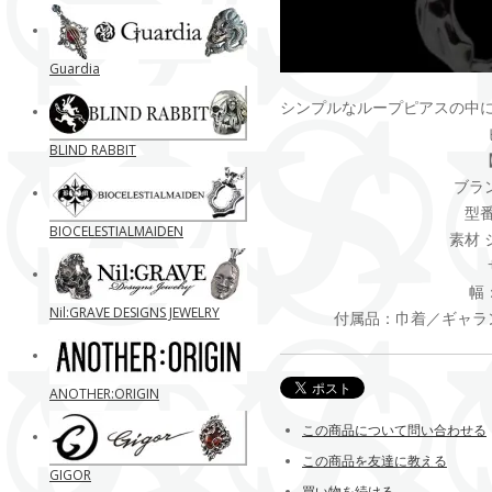
Guardia
シンプルなループピアスの中
BLIND RABBIT
ブラン
型番
BIOCELESTIALMAIDEN
素材 
幅
Nil:GRAVE DESIGNS JEWELRY
付属品：巾着／ギャラ
ANOTHER:ORIGIN
この商品について問い合わせる
この商品を友達に教える
GIGOR
買い物を続ける