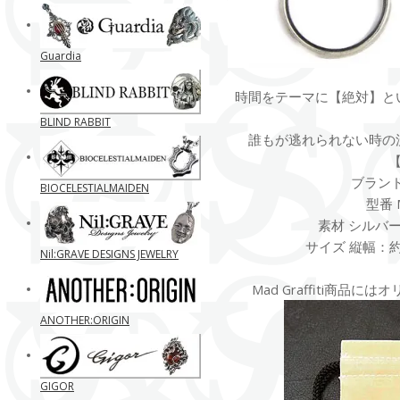
Guardia
時間をテーマに【絶対】と
BLIND RABBIT
誰もが逃れられない時の
ブランド M
BIOCELESTIALMAIDEN
型番 M
素材 シルバー
サイズ 縦幅：約9
Nil:GRAVE DESIGNS JEWELRY
Mad Graffiti商品
ANOTHER:ORIGIN
GIGOR