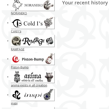
Your recent history
NORANEKO
Cold I's
RAMPAGE
Piston-Bump
anima exists in all creation
inspi