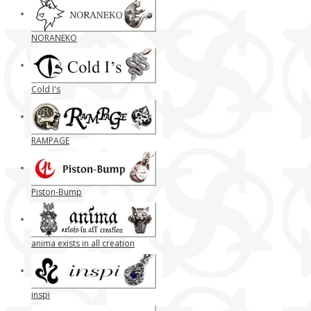
NORANEKO
Cold I's
RAMPAGE
Piston-Bump
anima exists in all creation
inspi