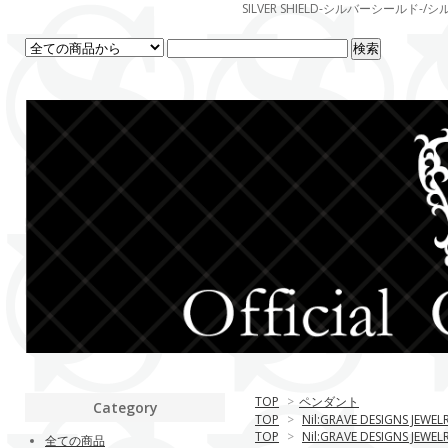
SILVER SHIELD-シルバーシー
TOP
>
ペンダント
Category
TOP
>
Nil:GRAVE DESIGNS JEWEL
TOP
>
Nil:GRAVE DESIGNS JEWEL
全ての商品