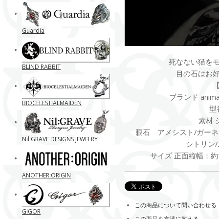
Guardia
死なない猫を
BLIND RABBIT
目の石はお
ブランド anima exi
BIOCELESTIALMAIDEN
型番
素材 
眼石 アメシスト/ガーネッ
Nil:GRAVE DESIGNS JEWELRY
シトリン
サイズ 正面縦幅：約1
ANOTHER:ORIGIN
この商品について問い合わせる
GIGOR
この商品を友達に教える