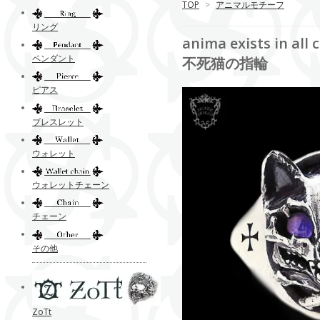
TOP
>
アニマルモチーフ
リング
anima exists i
ペンダント
不死猫の指輪
ピアス
ブレスレット
ウォレット
ウォレットチェーン
チェーン
その他
ZoTt