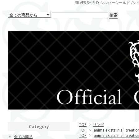
SILVER SHIELD-シルバーシー
TOP
>
リング
Category
TOP
>
anima exists in all creatio
TOP
>
anima exists in all creatio
全ての商品