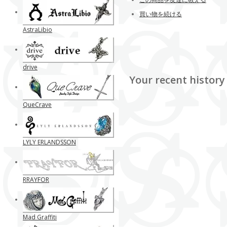
買い物を続ける
AstraLibio
drive
Your recent history
QueCrave
LYLY ERLANDSSON
RRAYFOR
Mad Graffiti