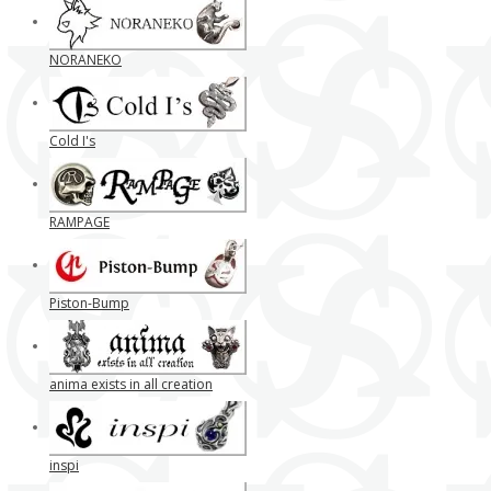
NORANEKO
Cold I's
RAMPAGE
Piston-Bump
anima exists in all creation
inspi