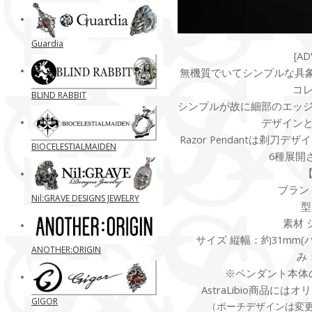
Guardia
[AD
無機質でいてシンプルな具象モ
コ
BLIND RABBIT
シンプルが故に細部のエッ
デザイン
Razor Pendantは剃
BIOCELESTIALMAIDEN
6種展開
ブランド 
Nil:GRAVE DESIGNS JEWELRY
型
素材 
サイズ 縦幅：約31mm(バ
ANOTHER:ORIGIN
み
※ペンダント本体
AstraLibio商品に
GIGOR
（ポーチデザインは変