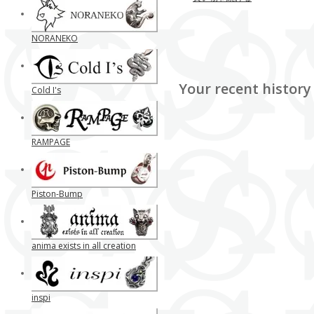
NORANEKO
Your recent history
Cold I's
RAMPAGE
Piston-Bump
anima exists in all creation
inspi