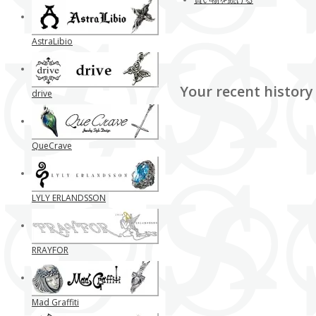
AstraLibio
Your recent history
drive
QueCrave
LYLY ERLANDSSON
RRAYFOR
Mad Graffiti