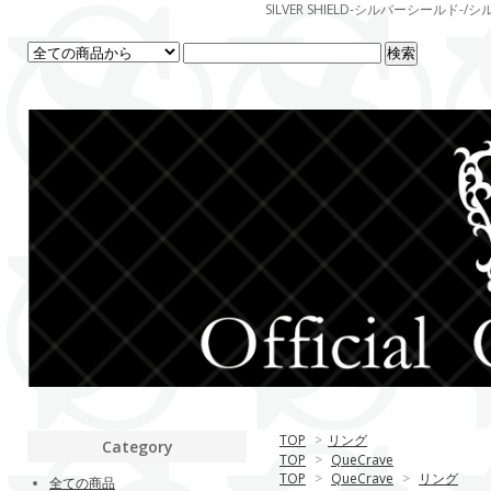
SILVER SHIELD-シルバーシー
TOP
>
リング
Category
TOP
>
QueCrave
TOP
>
QueCrave
>
リング
全ての商品