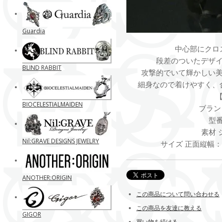
Guardia
中心部にクロ
段差のついたデザ
BLIND RABBIT
攻撃的でいて輝かしい
細身なので着けやすく、
BIOCELESTIALMAIDEN
ブランド
型番 
素材 
Nil:GRAVE DESIGNS JEWELRY
サイズ 正面縦幅：約
ANOTHER:ORIGIN
この商品について問い合わせる
この商品を友達に教える
GIGOR
買い物を続ける