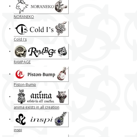
NORANEKO
Cold I's
RAMPAGE
Piston-Bump
anima exists in all creation
inspi