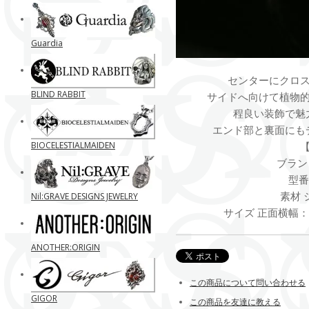
Guardia
センターにクロ
BLIND RABBIT
サイドへ向けて植物
程良い装飾で魅
エンド部と裏面にも
BIOCELESTIALMAIDEN
ブランド
型番 
素材 
Nil:GRAVE DESIGNS JEWELRY
サイズ 正面横幅：約
ANOTHER:ORIGIN
この商品について問い合わせる
GIGOR
この商品を友達に教える