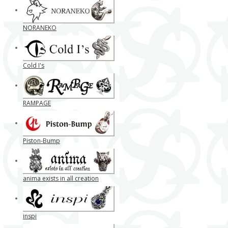
NORANEKO
Cold I's
RAMPAGE
Piston-Bump
anima exists in all creation
inspi