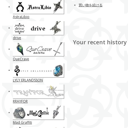
買い物を続ける
AstraLibio
drive
Your recent history
QueCrave
LYLY ERLANDSSON
RRAYFOR
Mad Graffiti