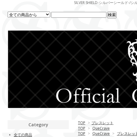
SILVER SHIELD-シルバーシー
TOP
>
ブレスレット
Category
TOP
>
QueCrave
TOP
>
QueCrave
>
ブレスレッ
全ての商品