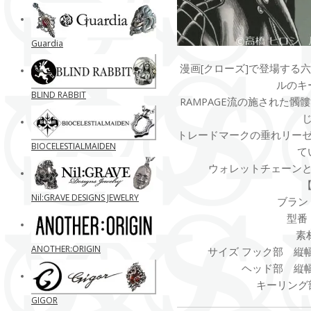
Guardia
漫画[クローズ]で登場する六
ルのキ
BLIND RABBIT
RAMPAGE流の施された
トレードマークの垂れリー
BIOCELESTIALMAIDEN
て
ウォレットチェーン
Nil:GRAVE DESIGNS JEWELRY
ブランド
型番 R
素
ANOTHER:ORIGIN
サイズ フック部 縦幅
ヘッド部 縦幅：約
キーリング部
GIGOR