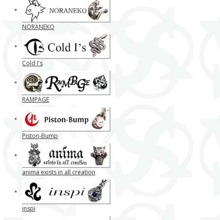
NORANEKO
Cold I's
RAMPAGE
Piston-Bump
anima exists in all creation
inspi