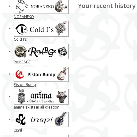
Your recent history
NORANEKO
Cold I's
RAMPAGE
Piston-Bump
anima exists in all creation
inspi