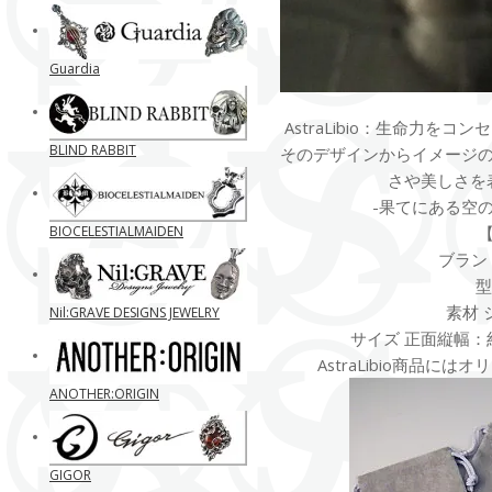
Guardia
AstraLibio：生命力を
BLIND RABBIT
そのデザインからイメージ
さや美しさを
-果てにある空
BIOCELESTIALMAIDEN
ブランド 
型
素材 
Nil:GRAVE DESIGNS JEWELRY
サイズ 正面縦幅：約9
AstraLibio商品に
ANOTHER:ORIGIN
GIGOR