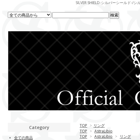
SILVER SHIELD-シルバーシー
TOP
>
リング
Category
TOP
>
AstraLibio
TOP
>
AstraLibio
>
リング
全ての商品