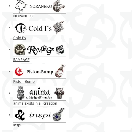
NORANEKO
Cold I's
RAMPAGE
Piston-Bump
anima exists in all creation
inspi