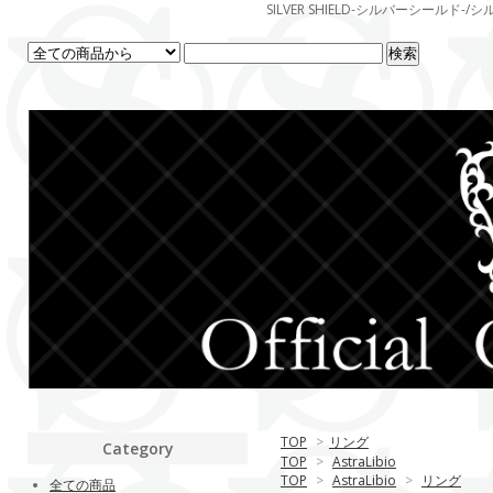
SILVER SHIELD-シルバーシー
TOP
>
リング
Category
TOP
>
AstraLibio
TOP
>
AstraLibio
>
リング
全ての商品