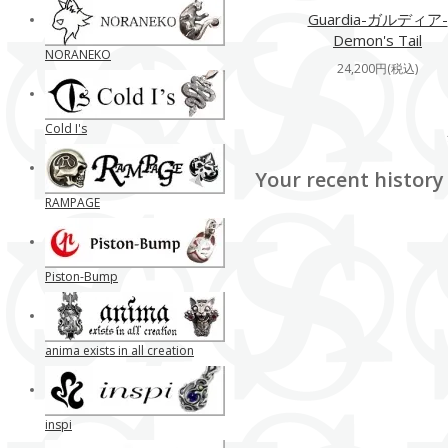
Guardia-ガルディア-
Demon's Tail
NORANEKO
24,200円(税込)
Cold I's
Your recent history
RAMPAGE
Piston-Bump
anima exists in all creation
inspi