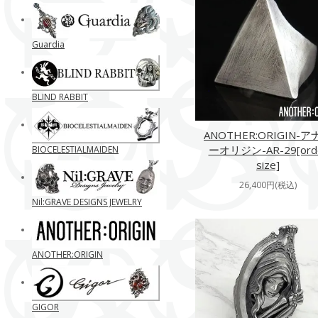
Guardia
BLIND RABBIT
ANOTHER:ORIGIN-ア
ーオリジン-AR-29[ord
BIOCELESTIALMAIDEN
size]
26,400円(税込)
Nil:GRAVE DESIGNS JEWELRY
ANOTHER:ORIGIN
GIGOR