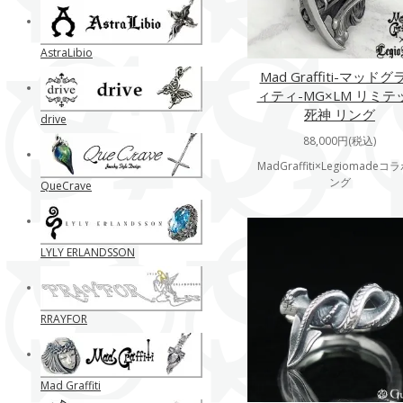
AstraLibio
Mad Graffiti-マッドグ
ィティ-MG×LM リミテ
死神 リング
drive
88,000円(税込)
MadGraffiti×Legiomadeコ
ング
QueCrave
LYLY ERLANDSSON
RRAYFOR
Mad Graffiti