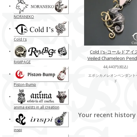
NORANEKO
Cold I's
Cold I's-コールドアイ
Veiled Chameleon Pend
RAMPAGE
44,440円(税込)
エボシカメレオンペンダント
ド
Piston-Bump
anima exists in all creation
Your recent history
inspi