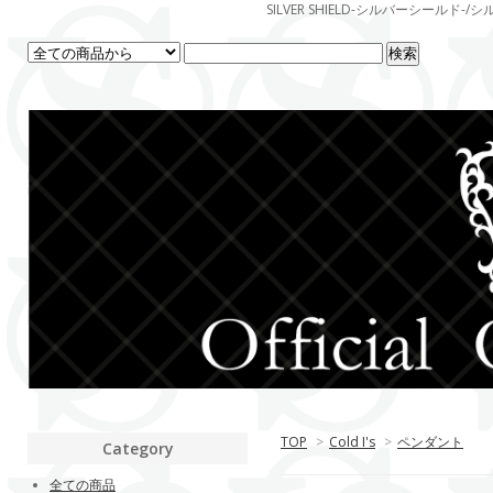
SILVER SHIELD-シルバーシー
TOP
>
Cold I's
>
ペンダント
Category
全ての商品