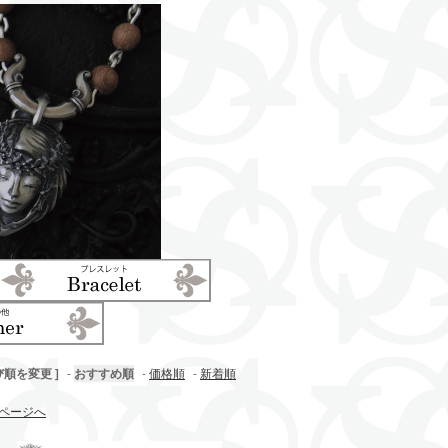
び順を変更 ]
-
おすすめ順
-
価格順
-
新着順
ページへ