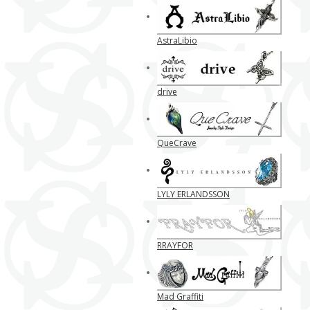
AstraLibio
drive
QueCrave
LYLY ERLANDSSON
RRAYFOR
Mad Graffiti