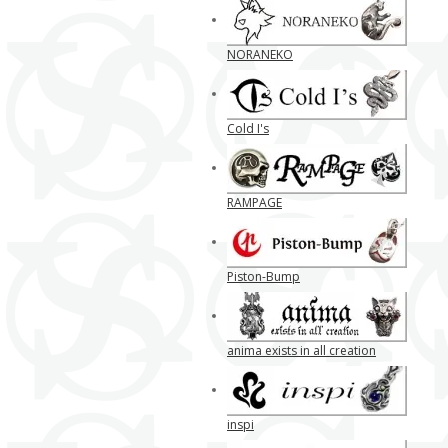
NORANEKO
Cold I's
RAMPAGE
Piston-Bump
anima exists in all creation
inspi