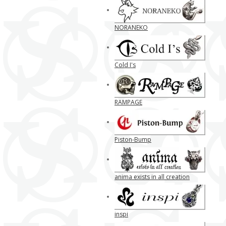
NORANEKO
Cold I's
RAMPAGE
Piston-Bump
anima exists in all creation
inspi