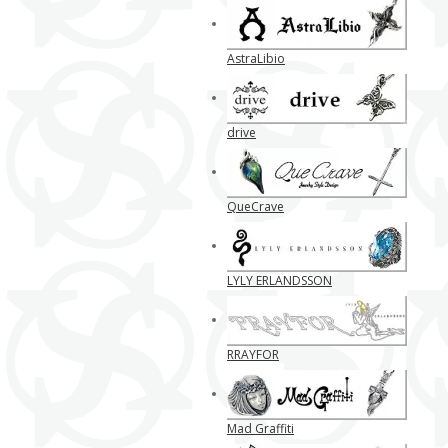
AstraLibio
drive
QueCrave
LYLY ERLANDSSON
RRAYFOR
Mad Graffiti