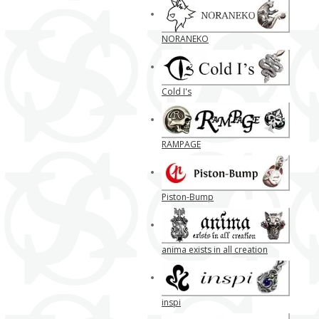
NORANEKO
Cold I's
RAMPAGE
Piston-Bump
anima exists in all creation
inspi