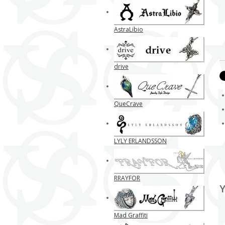
AstraLibio
drive
QueCrave
LYLY ERLANDSSON
RRAYFOR
Y
Mad Graffiti