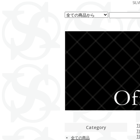
SI
T
Category
T
T
全ての商品