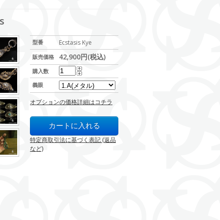
s
型番
Ecstasis Kye
42,900円(税込)
販売価格
購入数
義眼
オプションの価格詳細はコチラ
特定商取引法に基づく表記 (返品
など)