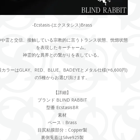
-Ecstasis-(エクスタシス)Brass
神や霊と交信、接触している宗教的に言うトランス状態、恍惚状態
を表現したキーチャーム。
神霊的な異界との繋がりを表している。
眼カラーはGLAY、RED、BLUE、BADEYEとメタル仕様(+6,600円)
の5種からお選び頂けます。
【詳細】
ブランド BLIND RABBIT
型番 EcstasisBR
素材
ベース：Brass
目尻粘膜部分：Copper製
裏側兎蓋はSilve925製