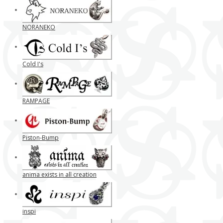
NORANEKO
Cold I's
RAMPAGE
Piston-Bump
anima exists in all creation
inspi