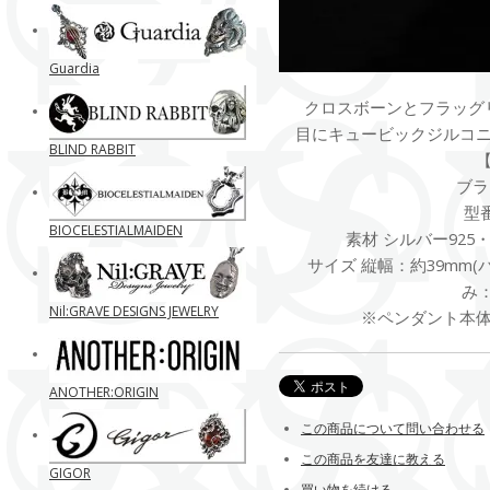
Guardia
クロスボーンとフラッグ
目にキュービックジルコ
BLIND RABBIT
ブラン
型番
BIOCELESTIALMAIDEN
素材 シルバー92
サイズ 縦幅：約39mm(バ
み：
Nil:GRAVE DESIGNS JEWELRY
※ペンダント本
ANOTHER:ORIGIN
この商品について問い合わせる
この商品を友達に教える
GIGOR
買い物を続ける