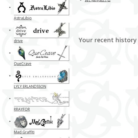
AstraLibio
Your recent history
drive
QueCrave
LYLY ERLANDSSON
RRAYFOR
Mad Graffiti